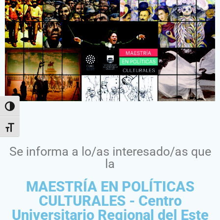
Alternar alto contraste
Alternar tamaño de letra
Se informa a lo/as interesado/as que
la
MAESTRÍA EN POLÍTICAS
CULTURALES - Centro
Universitario Regional del Este