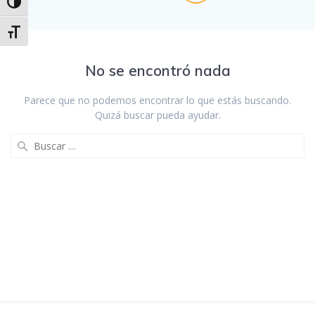
Alternar alto contraste
Alternar tamaño de letra
No se encontró nada
Parece que no podemos encontrar lo que estás buscando.
Quizá buscar pueda ayudar.